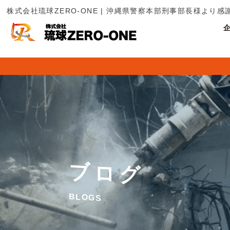
株式会社琉球ZERO-ONE | 沖縄県警察本部刑事部長様より
ブ
ロ
グ
B
L
O
G
S