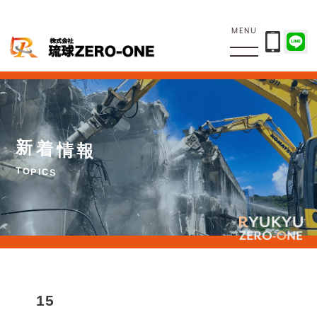
MENU
新
着
情
報
T
O
P
I
C
S
15