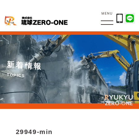
MENU
新
着
情
報
T
O
P
I
C
S
29949-min