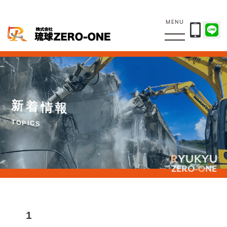
MENU
新
着
情
報
T
O
P
I
C
S
1