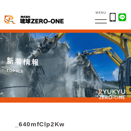
MENU
新
着
情
報
T
O
P
I
C
S
_640mfClp2Kw