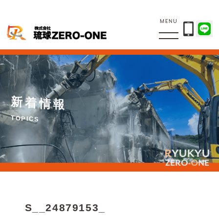
MENU
新
着
情
報
T
O
P
I
C
S
S__24879153_