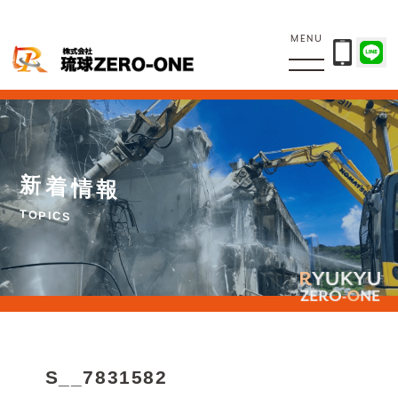
MENU
新
着
情
報
T
O
P
I
C
S
S__7831582