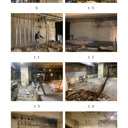
９
１０
１１
１２
１３
１４