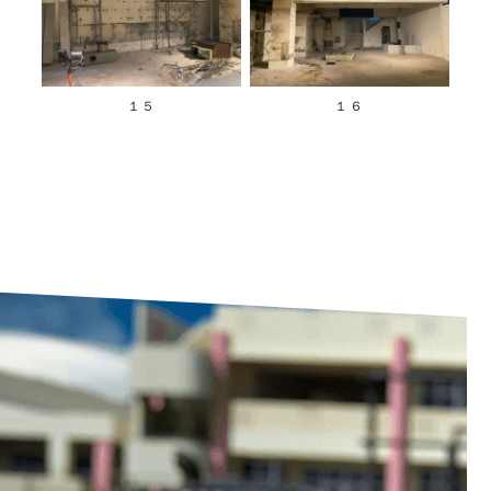
１５
１６