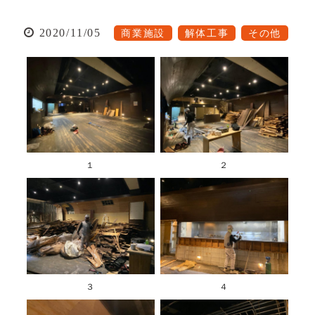
2020/11/05
商業施設
解体工事
その他
１
２
３
４