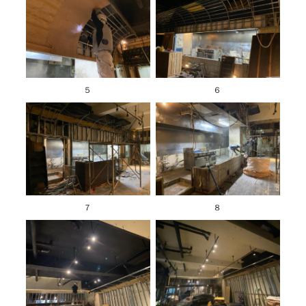
５
６
７
８