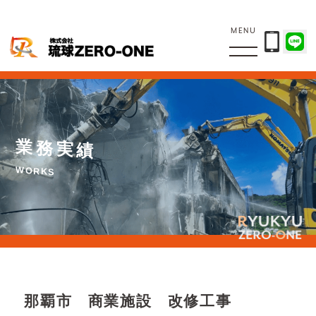
MENU
業
務
実
績
W
O
R
K
S
那覇市 商業施設 改修工事