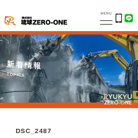
MENU
新
着
情
報
T
O
P
I
C
S
DSC_2487