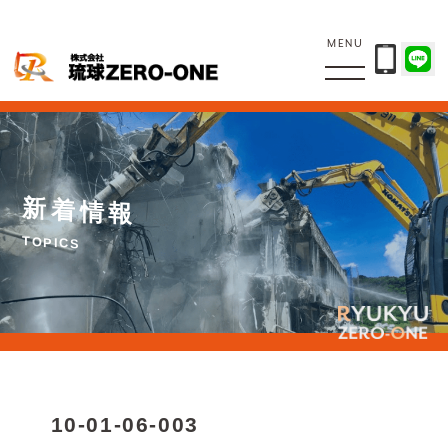
MENU
新
着
情
報
T
O
P
I
C
S
10-01-06-003