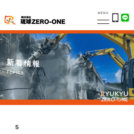
MENU
新
着
情
報
T
O
P
I
C
S
5