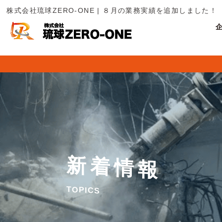
株式会社琉球ZERO-ONE | ８月の業務実績を追加しました！
新
着
情
報
T
O
P
I
C
S