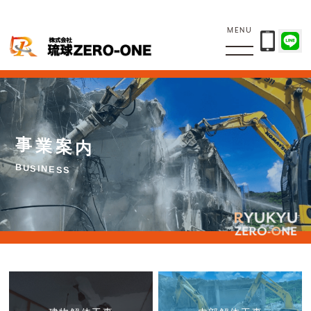
MENU
事
業
案
内
B
U
S
I
N
E
S
S