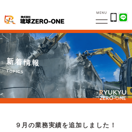
MENU
新
着
情
報
T
O
P
I
C
S
９月の業務実績を追加しました！