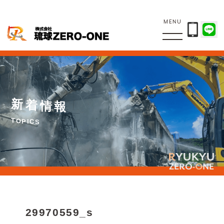
MENU
新
着
情
報
T
O
P
I
C
S
29970559_s