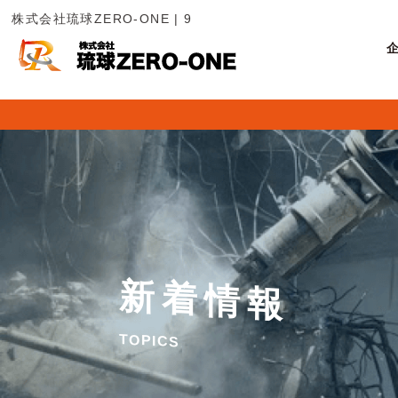
株式会社琉球ZERO-ONE | 9
新
着
情
報
T
O
P
I
C
S